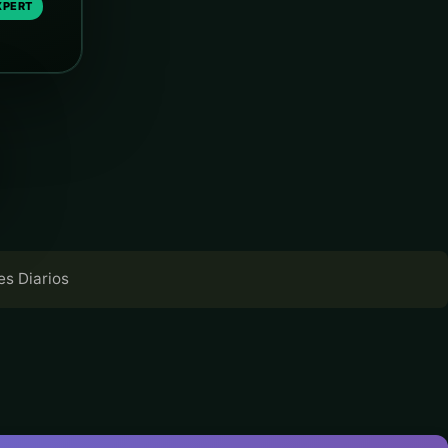
XPERT
s Diarios