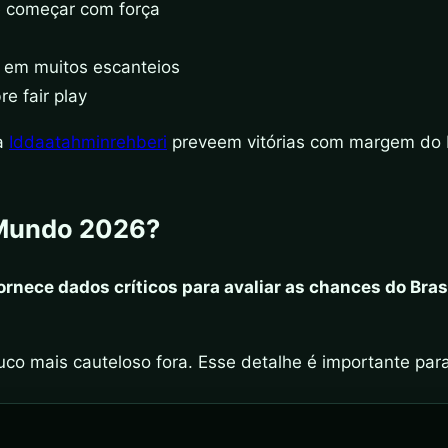
e começar com força
a em muitos escanteios
e fair play
ma
Iddaatahminrehberi
preveem vitórias com margem do Br
 Mundo 2026?
rnece dados críticos para avaliar as chances do Bras
ouco mais cauteloso fora. Esse detalhe é importante par