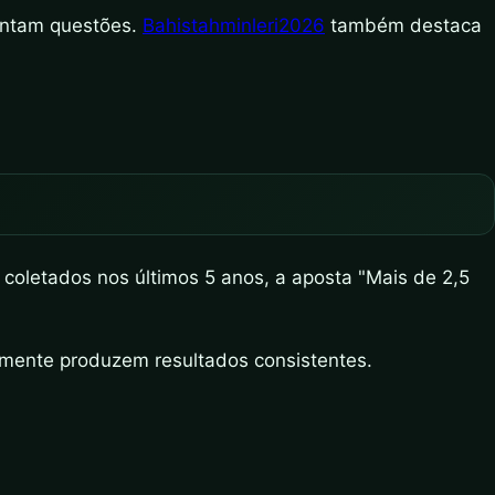
vantam questões.
Bahistahminleri2026
também destaca
oletados nos últimos 5 anos, a aposta "Mais de 2,5
lmente produzem resultados consistentes.