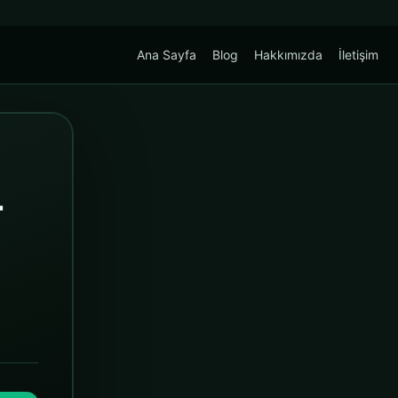
Ana Sayfa
Blog
Hakkımızda
İletişim
-