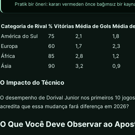
Pratik bir öneri: kararı vermeden önce bağımsız bir kayna
Categoria de Rival
% Vitórias
Média de Gols
Média de
América do Sul
75
2,1
1,8
Europa
60
1,7
2,3
África
85
2,8
1,2
Ásia
90
3,2
0,9
O Impacto do Técnico
O desempenho de Dorival Junior nos primeiros 10 jogo
acredita que essa mudança fará diferença em 2026?
O Que Você Deve Observar ao Apost