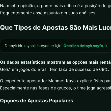
Na minha opinião, o ponto mais crítico é a posição de
frequentemente esse assunto em suas análises.
Que Tipos de Apostas São Mais Luc
Detaylı bir kaynak isteyenler için:
Önerilen detaylı sayfa →
Os dados estatísticos mostram as opções mais rentáv
Gols" em jogos do Brasil tem taxa de sucesso de 68%.
O experiente apostador Mehmet Kaya explica: "Nas part
Especialmente nas fases de grupos, o time joga agressi
Opções de Apostas Populares