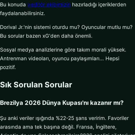
Bu konuda
>editör ekibimizin
hazırladığı içeriklerden
faydalanabilirsiniz.
Dorival Jr.'nin sistemi oturdu mu? Oyuncular mutlu mu?
Bu sorular bazen xG'den daha önemli.
Sosyal medya analizlerine göre takım morali yüksek.
Antrenman videoları, oyuncu paylaşımları... Hepsi
pozitif.
Sık Sorulan Sorular
Brezilya 2026 Dünya Kupası'nı kazanır mı?
Şu anki veriler ışığında %22-25 şans veririm. Favoriler
arasında ama tek başına değil. Fransa, İngiltere,