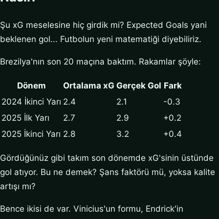
Şu xG meselesine hiç girdik mi? Expected Goals yani
beklenen gol... Futbolun yeni matematiği diyebiliriz.
Brezilya'nın son 20 maçına baktım. Rakamlar şöyle:
Dönem
Ortalama xG
Gerçek Gol
Fark
2024 İkinci Yarı
2.4
2.1
-0.3
2025 İlk Yarı
2.7
2.9
+0.2
2025 İkinci Yarı
2.8
3.2
+0.4
Gördüğünüz gibi takım son dönemde xG'sinin üstünde
gol atıyor. Bu ne demek? Şans faktörü mü, yoksa kalite
artışı mı?
Bence ikisi de var. Vinicius'un formu, Endrick'in