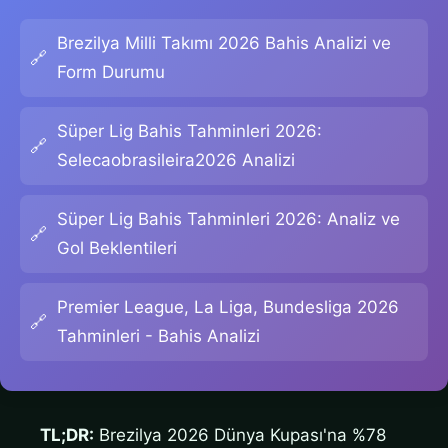
Brezilya Milli Takımı 2026 Bahis Analizi ve
🔗
Form Durumu
Süper Lig Bahis Tahminleri 2026:
🔗
Selecaobrasileira2026 Analizi
Süper Lig Bahis Tahminleri 2026: Analiz ve
🔗
Gol Beklentileri
Premier League, La Liga, Bundesliga 2026
🔗
Tahminleri - Bahis Analizi
TL;DR:
Brezilya 2026 Dünya Kupası'na %78