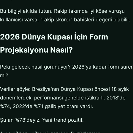
Bu bilgiyi akılda tutun. Rakip takımda iyi köşe vuruşu
kullanıcısı varsa, "rakip skorer" bahisleri değerli olabilir.
2026 Dünya Kupası İçin Form
Projeksiyonu Nasıl?
Peki gelecek nasıl görünüyor? 2026'ya kadar form sürer
mi?
Veriler şöyle: Brezilya'nın Dünya Kupası öncesi 18 aylık
dönemlerdeki performansı genelde istikrarlı. 2018'de
%74, 2022'de %71 galibiyet oranı vardı.
Şu an %78'deyiz. Yani trend pozitif.