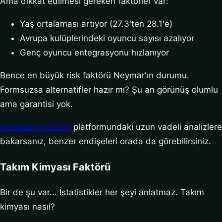
Ama dikkat edilmesi gereken faktörler var:
Yaş ortalaması artıyor (27.3'ten 28.1'e)
Avrupa kulüplerindeki oyuncu sayısı azalıyor
Genç oyuncu entegrasyonu hızlanıyor
Bence en büyük risk faktörü Neymar'ın durumu.
Formsuzsa alternatifler hazır mı? Şu an görünüş olumlu
ama garantisi yok.
Iddaatahmin2026
platformundaki uzun vadeli analizlere
bakarsanız, benzer endişeleri orada da görebilirsiniz.
Takım Kimyası Faktörü
Bir de şu var... İstatistikler her şeyi anlatmaz. Takım
kimyası nasıl?