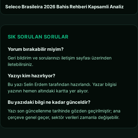
Seleco Brasileira 2026 Bahis Rehberi Kapsamli Analiz
SIK SORULAN SORULAR
Yorum bırakabilir miyim?
Geri bildirim ve sorularınızı iletişim sayfası üzerinden
iletebilirsiniz.
Yazıyı kim hazırlıyor?
Bu yazı Selin Erdem tarafından hazırlandı. Yazar bilgisi
yazının hemen altındaki kartta yer alıyor.
Bu yazıdaki bilgi ne kadar günceldir?
Yazı son güncellenme tarihinde gözden geçirilmiştir; ana
çerçeve genel geçer, sektör verileri zamanla değişebilir.