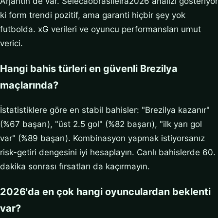
Arjantin de var. Selecaobrasileira2026 analizi gösteriyor
ki form trendi pozitif, ama garanti hiçbir şey yok
futbolda. xG verileri ve oyuncu performansları umut
verici.
Hangi bahis türleri en güvenli Brezilya
maçlarında?
İstatistiklere göre en stabil bahisler: "Brezilya kazanır"
(%67 başarı), "üst 2.5 gol" (%82 başarı), "ilk yarı gol
var" (%89 başarı). Kombinasyon yapmak istiyorsanız
risk-getiri dengesini iyi hesaplayın. Canlı bahislerde 60.
dakika sonrası fırsatları da kaçırmayın.
2026'da en çok hangi oyunculardan beklenti
var?