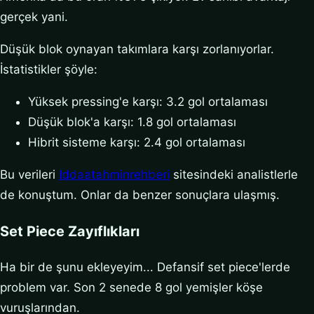
gerçek yani.
Düşük blok oynayan takımlara karşı zorlanıyorlar.
İstatistikler şöyle:
Yüksek pressing'e karşı: 3.2 gol ortalaması
Düşük blok'a karşı: 1.8 gol ortalaması
Hibrit sisteme karşı: 2.4 gol ortalaması
Bu verileri
Iddaatahminrehberi
sitesindeki analistlerle
de konuştum. Onlar da benzer sonuçlara ulaşmış.
Set Piece Zayıflıkları
Ha bir de şunu ekleyeyim... Defansif set piece'lerde
problem var. Son 2 senede 8 gol yemişler köşe
vuruşlarından.