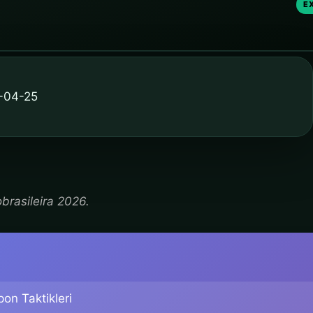
E
6-04-25
brasileira 2026.
on Taktikleri