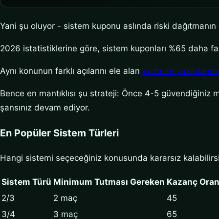
Yani şu oluyor - sistem kuponu aslında riski dağıtmanın 
2026 istatistiklerine göre, sistem kuponları %65 daha fa
Aynı konunun farklı açılarını ele alan
>uzman yazarlarımı
Bence en mantıklısı şu strateji: Önce 4-5 güvendiğiniz 
şansınız devam ediyor.
En Popüler Sistem Türleri
Hangi sistemi seçeceğiniz konusunda kararsız kalabilirsi
Sistem Türü
Minimum Tutması Gereken
Kazanç Oran
2/3
2 maç
45
3/4
3 maç
65