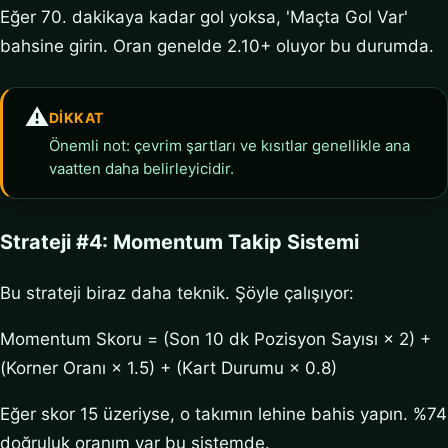
Eğer 70. dakikaya kadar gol yoksa, 'Maçta Gol Var'
bahsine girin. Oran genelde 2.10+ oluyor bu durumda.
⚠️
DIKKAT
Önemli not: çevrim şartları ve kısıtlar genellikle ana
vaatten daha belirleyicidir.
Strateji #4: Momentum Takip Sistemi
Bu strateji biraz daha teknik. Şöyle çalışıyor:
Momentum Skoru = (Son 10 dk Pozisyon Sayısı × 2) +
(Korner Oranı × 1.5) + (Kart Durumu × 0.8)
Eğer skor 15 üzeriyse, o takımın lehine bahis yapın. %74
doğruluk oranım var bu sistemde.