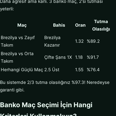
Daha agresif ama karlı. 3 banko maç, 2'si tutması
yeterli:
Tutma
Maç
Bahis
Oran
Olasılığı
Brezilya vs Zayıf
Brezilya
1.32
%89.2
Takım
Kazanır
Brezilya vs Orta
Çifte Şans 1X
1.18
%91.7
Takım
Herhangi Güçlü Maç
2.5 Üst
1.55
%76.4
Bu sistemde 2/3 tutma olasılığınız %97.3! Neredeyse
garanti gibi.
Banko Maç Seçimi İçin Hangi