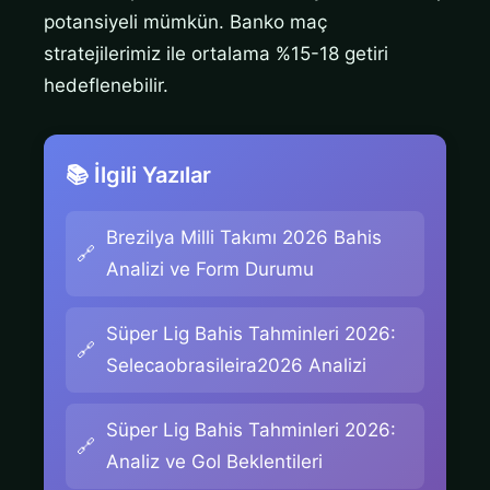
potansiyeli mümkün. Banko maç
stratejilerimiz ile ortalama %15-18 getiri
hedeflenebilir.
📚 İlgili Yazılar
Brezilya Milli Takımı 2026 Bahis
🔗
Analizi ve Form Durumu
Süper Lig Bahis Tahminleri 2026:
🔗
Selecaobrasileira2026 Analizi
Süper Lig Bahis Tahminleri 2026:
🔗
Analiz ve Gol Beklentileri