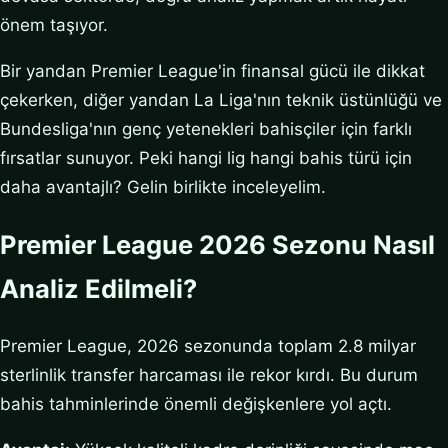
önem taşıyor.
Bir yandan Premier League'in finansal gücü ile dikkat
çekerken, diğer yandan La Liga'nın teknik üstünlüğü ve
Bundesliga'nın genç yetenekleri bahisçiler için farklı
fırsatlar sunuyor. Peki hangi lig hangi bahis türü için
daha avantajlı? Gelin birlikte inceleyelim.
Premier League 2026 Sezonu Nasıl
Analiz Edilmeli?
Premier League, 2026 sezonunda toplam 2.8 milyar
sterlinlik transfer harcaması ile rekor kırdı. Bu durum
bahis tahminlerinde önemli değişkenlere yol açtı.