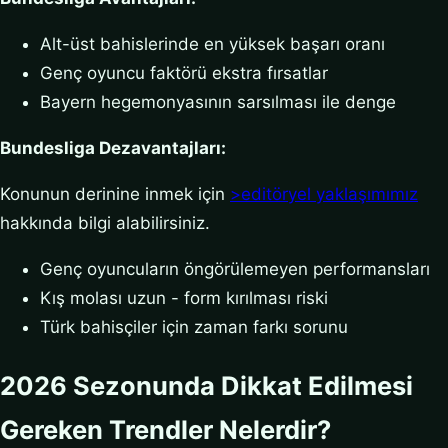
Alt-üst bahislerinde en yüksek başarı oranı
Genç oyuncu faktörü ekstra fırsatlar
Bayern hegemonyasının sarsılması ile denge
Bundesliga Dezavantajları:
Konunun derinine inmek için
>editöryel yaklaşımımız
hakkında bilgi alabilirsiniz.
Genç oyuncuların öngörülemeyen performansları
Kış molası uzun - form kırılması riski
Türk bahisçiler için zaman farkı sorunu
2026 Sezonunda Dikkat Edilmesi
Gereken Trendler Nelerdir?