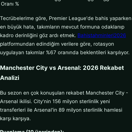
Oranı %
Tecrübelerime göre, Premier League'de bahis yaparken
en büyük hata, takımların mevcut formuna odaklanıp
kadro derinliğini göz ardı etmek.
Bahistahminleri2026
platformundan edindiğim verilere göre, rotasyon
uygulayan takımlar %67 oranında beklentileri karşılıyor.
Manchester City vs Arsenal: 2026 Rekabet
Analizi
Bu sezon en çok konuşulan rekabet Manchester City -
Arsenal ikilisi. City'nin 156 milyon sterlinlik yeni
transferleri ile Arsenal'in 89 milyon sterlinlik hamlesi
karşı karşıya.