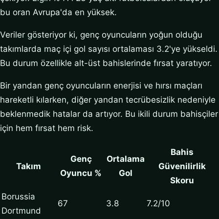
bu oran Avrupa'da en yüksek.
Veriler gösteriyor ki, genç oyuncuların yoğun olduğu
takımlarda maç içi gol sayısı ortalaması 3.2'ye yükseldi.
Bu durum özellikle alt-üst bahislerinde fırsat yaratıyor.
Bir yandan genç oyuncuların enerjisi ve hırsı maçları
hareketli kılarken, diğer yandan tecrübesizlik nedeniyle
beklenmedik hatalar da artıyor. Bu ikili durum bahisçiler
için hem fırsat hem risk.
Bahis
Genç
Ortalama
Takım
Güvenilirlik
Oyuncu %
Gol
Skoru
Borussia
67
3.8
7.2/10
Dortmund