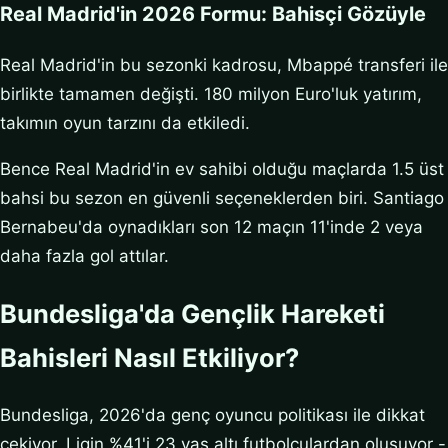
Real Madrid'in 2026 Formu: Bahisçi Gözüyle
Real Madrid'in bu sezonki kadrosu, Mbappé transferi ile
birlikte tamamen değişti. 180 milyon Euro'luk yatırım,
takımın oyun tarzını da etkiledi.
Bence Real Madrid'in ev sahibi olduğu maçlarda 1.5 üst
bahsi bu sezon en güvenli seçeneklerden biri. Santiago
Bernabeu'da oynadıkları son 12 maçın 11'inde 2 veya
daha fazla gol attılar.
Bundesliga'da Gençlik Hareketi
Bahisleri Nasıl Etkiliyor?
Bundesliga, 2026'da genç oyuncu politikası ile dikkat
çekiyor. Ligin %41'i 23 yaş altı futbolculardan oluşuyor -