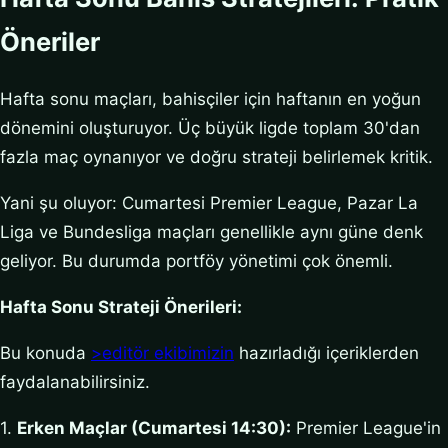
Öneriler
Hafta sonu maçları, bahisçiler için haftanın en yoğun
dönemini oluşturuyor. Üç büyük ligde toplam 30'dan
fazla maç oynanıyor ve doğru strateji belirlemek kritik.
Yani şu oluyor: Cumartesi Premier League, Pazar La
Liga ve Bundesliga maçları genellikle aynı güne denk
geliyor. Bu durumda portföy yönetimi çok önemli.
Hafta Sonu Strateji Önerileri:
Bu konuda
>editör ekibimizin
hazırladığı içeriklerden
faydalanabilirsiniz.
1.
Erken Maçlar (Cumartesi 14:30):
Premier League'in