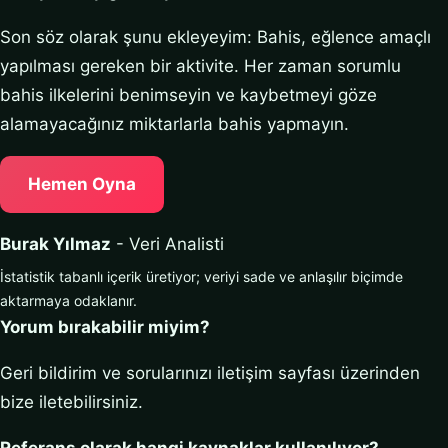
Son söz olarak şunu ekleyeyim: Bahis, eğlence amaçlı
yapılması gereken bir aktivite. Her zaman sorumlu
bahis ilkelerini benimseyin ve kaybetmeyi göze
alamayacağınız miktarlarla bahis yapmayın.
Hemen Oyna
Burak Yılmaz
- Veri Analisti
İstatistik tabanlı içerik üretiyor; veriyi sade ve anlaşılır biçimde
aktarmaya odaklanır.
Yorum bırakabilir miyim?
Geri bildirim ve sorularınızı iletişim sayfası üzerinden
bize iletebilirsiniz.