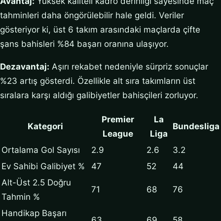
Avantaj:
Yüksek kaliteli kadro derinliği sayesinde maç
tahminleri daha öngörülebilir hale geldi. Veriler
gösteriyor ki, üst 6 takım arasındaki maçlarda çifte
şans bahisleri %84 başarı oranına ulaşıyor.
Dezavantaj:
Aşırı rekabet nedeniyle sürpriz sonuçlar
%23 artış gösterdi. Özellikle alt sıra takımların üst
sıralara karşı aldığı galibiyetler bahisçileri zorluyor.
Premier
La
Kategori
Bundesliga
League
Liga
Ortalama Gol Sayısı
2.9
2.6
3.2
Ev Sahibi Galibiyet %
47
52
44
Alt-Üst 2.5 Doğru
71
68
76
Tahmin %
Handikap Başarı
63
69
58