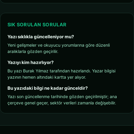
SIK SORULAN SORULAR
Yazı sıklıkla güncelleniyor mu?
Yeni gelişmeler ve okuyucu yorumlarına göre düzenli
aralıklarla gözden geçirilir.
Yazıyı kim hazırlıyor?
Bu yazı Burak Yılmaz tarafından hazırlandı. Yazar bilgisi
yazının hemen altındaki kartta yer alıyor.
Bu yazıdaki bilgi ne kadar günceldir?
Yazı son güncellenme tarihinde gözden geçirilmiştir; ana
çerçeve genel geçer, sektör verileri zamanla değişebilir.