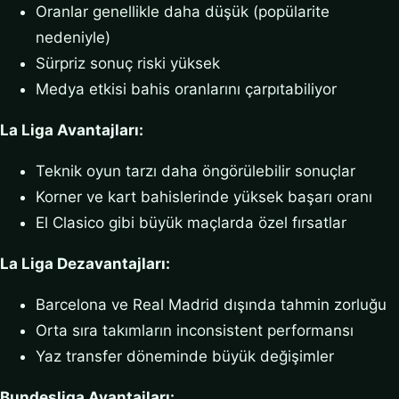
Oranlar genellikle daha düşük (popülarite
nedeniyle)
Sürpriz sonuç riski yüksek
Medya etkisi bahis oranlarını çarpıtabiliyor
La Liga Avantajları:
Teknik oyun tarzı daha öngörülebilir sonuçlar
Korner ve kart bahislerinde yüksek başarı oranı
El Clasico gibi büyük maçlarda özel fırsatlar
La Liga Dezavantajları:
Barcelona ve Real Madrid dışında tahmin zorluğu
Orta sıra takımların inconsistent performansı
Yaz transfer döneminde büyük değişimler
Bundesliga Avantajları: