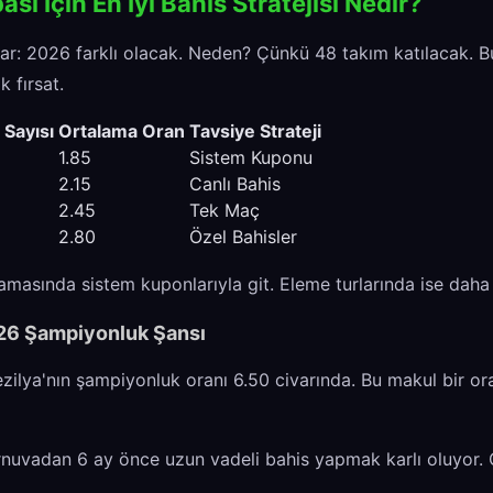
ı İçin En İyi Bahis Stratejisi Nedir?
lar: 2026 farklı olacak. Neden? Çünkü 48 takım katılacak. 
 fırsat.
Sayısı
Ortalama Oran
Tavsiye Strateji
1.85
Sistem Kuponu
2.15
Canlı Bahis
2.45
Tek Maç
2.80
Özel Bahisler
masında sistem kuponlarıyla git. Eleme turlarında ise daha 
026 Şampiyonluk Şansı
rezilya'nın şampiyonluk oranı 6.50 civarında. Bu makul bir o
rnuvadan 6 ay önce uzun vadeli bahis yapmak karlı oluyor.