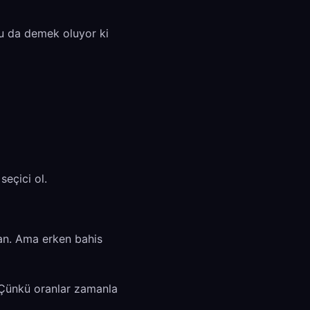
Bu da demek oluyor ki
seçici ol.
ran. Ama erken bahis
 Çünkü oranlar zamanla