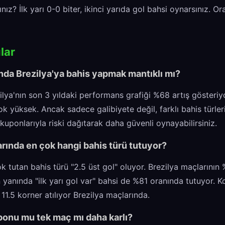
sınız? İlk yarı 0-0 biter, ikinci yarıda gol bahsi oynarsınız. O
lar
da Brezilya'ya bahis yapmak mantıklı mı?
zilya'nın son 3 yıldaki performans grafiği %68 artış gösteriy
çok yüksek. Ancak sadece galibiyete değil, farklı bahis türle
kuponlarıyla riski dağıtarak daha güvenli oynayabilirsiniz.
rında en çok hangi bahis türü tutuyor?
çok tutan bahis türü "2.5 üst gol" oluyor. Brezilya maçlarını
n yanında "ilk yarı gol var" bahsi de %81 oranında tutuyor. K
11.5 korner atılıyor Brezilya maçlarında.
ponu mu tek maç mı daha karlı?