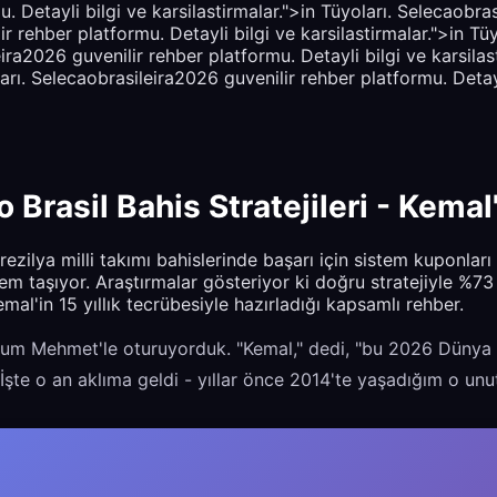
. Detayli bilgi ve karsilastirmalar.">in Tüyoları. Selecaobra
ir rehber platformu. Detayli bilgi ve karsilastirmalar.">in T
leira2026 guvenilir rehber platformu. Detayli bilgi ve karsila
ları. Selecaobrasileira2026 guvenilir rehber platformu. Detayl
Brasil Bahis Stratejileri - Kemal'
ezilya milli takımı bahislerinde başarı için sistem kuponla
önem taşıyor. Araştırmalar gösteriyor ki doğru stratejiyle %73
emal'in 15 yıllık tecrübesiyle hazırladığı kapsamlı rehber.
m Mehmet'le oturuyorduk. "Kemal," dedi, "bu 2026 Dünya K
 İşte o an aklıma geldi - yıllar önce 2014'te yaşadığım o unu