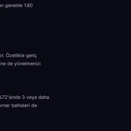
ran genelde 1.80
or. Özellikle genç
rine de yönelmenizi
n %72'sinde 3 veya daha
orner bahisleri de