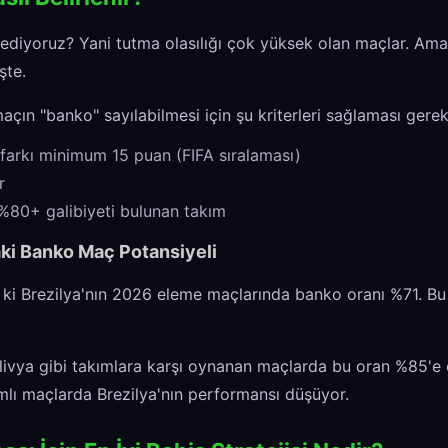
ediyoruz? Yani tutma olasılığı çok yüksek olan maçlar. Am
şte.
 maçın "banko" sayılabilmesi için şu kriterleri sağlaması gerek
e farkı minimum 15 puan (FIFA sıralaması)
r
%80+ galibiyeti bulunan takım
aki Banko Maç Potansiyeli
 ki Brezilya'nın 2026 eleme maçlarında banko oranı %71. B
livya gibi takımlara karşı oynanan maçlarda bu oran %85'e ç
mlı maçlarda Brezilya'nın performansı düşüyor.