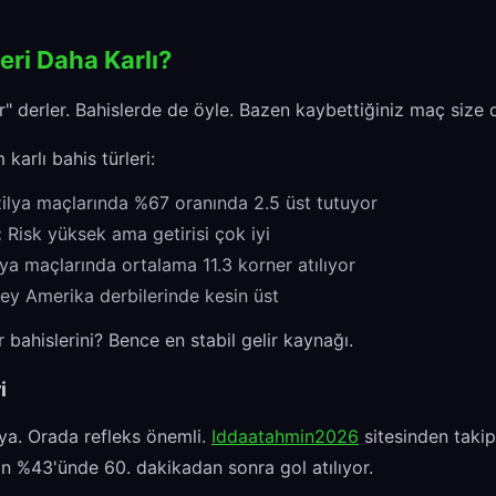
eri Daha Karlı?
ır" derler. Bahislerde de öyle. Bazen kaybettiğiniz maç size d
arlı bahis türleri:
ilya maçlarında %67 oranında 2.5 üst tutuyor
:
Risk yüksek ama getirisi çok iyi
ya maçlarında ortalama 11.3 korner atılıyor
y Amerika derbilerinde kesin üst
 bahislerini? Bence en stabil gelir kaynağı.
i
nya. Orada refleks önemli.
Iddaatahmin2026
sitesinden takip 
ın %43'ünde 60. dakikadan sonra gol atılıyor.