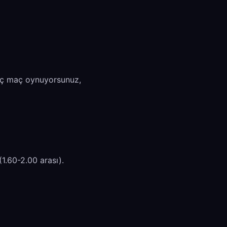
Üç maç oynuyorsunuz,
1.60-2.00 arası).