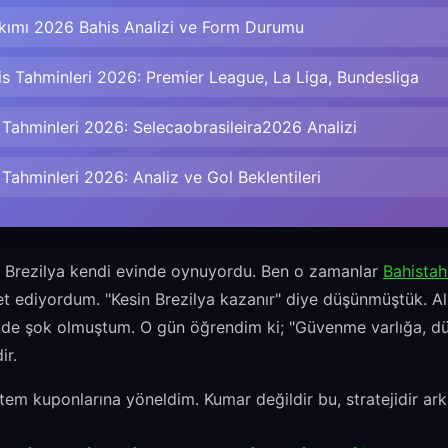
Takımı 2026 Bahis Analizi ve Form Durumu
s Tahminleri 2026: Premier League, La Liga, Bundesliga
 Tahminleri 2026: Selecaobrasileira2026 Analizi
Tahminleri 2026: Analiz ve Gol Beklentileri
 Brezilya kendi evinde oynuyordu. Ben o zamanlar
Bahistah
ket ediyordum. "Kesin Brezilya kazanır" diye düşünmüştük. 
mde şok olmuştum. O gün öğrendim ki; "Güvenme varlığa, dü
ir.
tem kuponlarına yöneldim. Kumar değildir bu, stratejidir ark