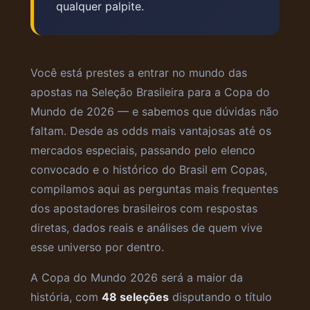
qualquer palpite.
Você está prestes a entrar no mundo das
apostas na Seleção Brasileira para a Copa do
Mundo de 2026 — e sabemos que dúvidas não
faltam. Desde as odds mais vantajosas até os
mercados especiais, passando pelo elenco
convocado e o histórico do Brasil em Copas,
compilamos aqui as perguntas mais frequentes
dos apostadores brasileiros com respostas
diretas, dados reais e análises de quem vive
esse universo por dentro.
A Copa do Mundo 2026 será a maior da
história, com
48 seleções
disputando o título