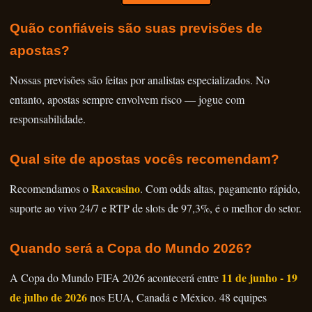
Quão confiáveis são suas previsões de
apostas?
Nossas previsões são feitas por analistas especializados. No
entanto, apostas sempre envolvem risco — jogue com
responsabilidade.
Qual site de apostas vocês recomendam?
Raxcasino
Recomendamos o
. Com odds altas, pagamento rápido,
suporte ao vivo 24/7 e RTP de slots de 97,3%, é o melhor do setor.
Quando será a Copa do Mundo 2026?
11 de junho - 19
A Copa do Mundo FIFA 2026 acontecerá entre
de julho de 2026
nos EUA, Canadá e México. 48 equipes