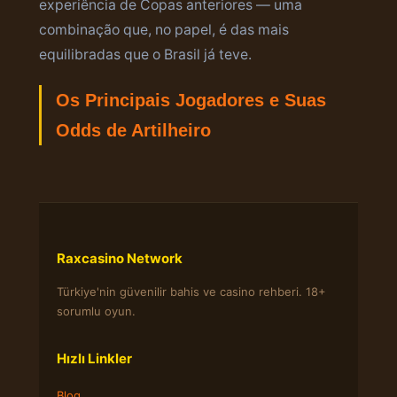
experiência de Copas anteriores — uma
combinação que, no papel, é das mais
equilibradas que o Brasil já teve.
Os Principais Jogadores e Suas
Odds de Artilheiro
Raxcasino Network
Türkiye'nin güvenilir bahis ve casino rehberi. 18+
sorumlu oyun.
Hızlı Linkler
Blog