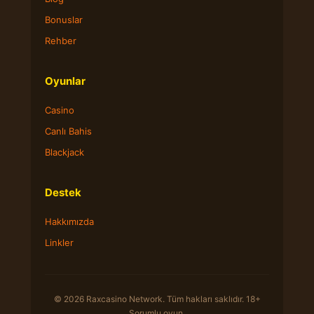
Bonuslar
Rehber
Oyunlar
Casino
Canlı Bahis
Blackjack
Destek
Hakkımızda
Linkler
© 2026 Raxcasino Network. Tüm hakları saklıdır. 18+
Sorumlu oyun.